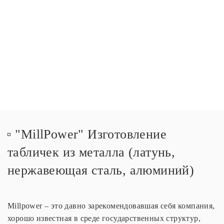
ТАБЛИЧКИ
ЛАТУННЫЕ ТАБЛИЧКИ И ВЫВЕСКИ
ТАБЛИЧКИ И ВЫВЕСКИ ИЗ НЕРЖАВЕЮЩЕЙ СТАЛИ
АЛЮМИНИЕВЫЕ ТАБЛИЧКИ
МЕМОРИАЛЬНЫЕ ДОСКИ
МЕТАЛЛИЧЕСКИЕ РЕШЕТКИ
РЕСТАВРАЦИЯ МЕТАЛЛИЧЕСКИХ ТАБЛИЧЕК И
БУКВЫ И НАДПИСИ ИЗ МЕТАЛЛА
ВЫВЕСОК
КОРПУСА
ШИЛЬДЫ
СПОРТИВНЫЕ И КОРПОРАТИВНЫЕ НАГРАДЫ
НОМЕРКИ
"MillPower" Изготовление
табличек из металла (латунь,
нержавеющая сталь, алюминий)
Millpower – это давно зарекомендовавшая себя компания,
хорошо известная в среде государственных структур,