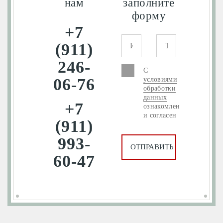
нам
заполните
форму
+7
(911)
246-
С
06-76
условиями
обработки
данных
+7
ознакомлен
и согласен
(911)
993-
60-47