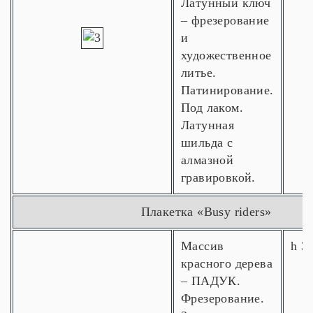
Латунный ключ
– фрезерование
и
художественное
литье.
Патинирование.
Под лаком.
Латунная
шильда с
алмазной
гравировкой.
Плакетка «Busy riders»
Массив
h 3
красного дерева
– ПАДУК.
Фрезерование.