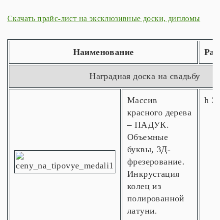
Скачать прайс-лист на эксклюзивные доски, дипломы
Наименование
Раз
Наградная доска на свадьбу
Массив
h 3
красного дерева
– ПАДУК.
Объемные
буквы, 3Д-
фрезерование.
Инкрустация
колец из
полированной
латуни.