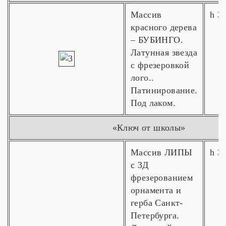
Массив
h 3
красного дерева
– БУБИНГО.
Латунная звезда
с фрезеровкой
лого..
Патинирование.
Под лаком.
«Ключ от школы»
Массив ЛИПЫ
h 3
с 3Д
фрезерованием
орнамента и
герба Санкт-
Петербурга.