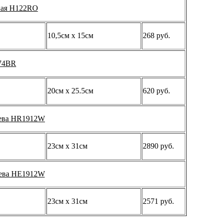
ная H122RO
10,5см х 15см
268 руб.
74BR
20см x 25.5см
620 руб.
рева HR1912W
23см х 31см
2890 руб.
рева HE1912W
23см х 31см
2571 руб.