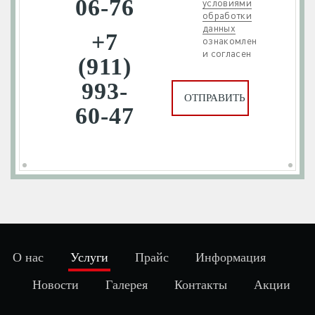
06-76
условиями
обработки
данных
+7
ознакомлен
и согласен
(911)
993-
60-47
О нас
Услуги
Прайс
Информация
Новости
Галерея
Контакты
Акции