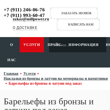
+7 (911) 246-06-76
ЗАКАЗАТЬ ЗВОНОК
+7 (911) 993-60-47
zakaz@millpower.ru
НАПИСАТЬ НАМ
О ДОСТАВКЕ
О
УСЛУГИ
ПРАЙС
ИНФОРМАЦИЯ
Н
НАС
Главная
Услуги
Накладки из бронзы и латуни на мемориалы и памятники
Барельефы из бронзы и латуни под заказ
Барельефы из бронзы и