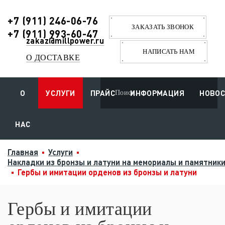
+7 (911) 246-06-76
ЗАКАЗАТЬ ЗВОНОК
+7 (911) 993-60-47
zakaz@millpower.ru
НАПИСАТЬ НАМ
О ДОСТАВКЕ
О
УСЛУГИ
ПРАЙС
ИНФОРМАЦИЯ
НОВО
НАС
Главная
Услуги
Накладки из бронзы и латуни на мемориалы и памятник
Гербы и имитации орденов из бронзы и латуни
Гербы и имитации