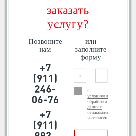
заказать
услугу?
Позвоните
или
нам
заполните
форму
+7
(911)
246-
С
06-76
условиями
обработки
данных
+7
ознакомлен
и согласен
(911)
993-