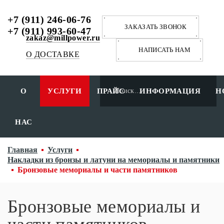
+7 (911) 246-06-76
ЗАКАЗАТЬ ЗВОНОК
+7 (911) 993-60-47
zakaz@millpower.ru
НАПИСАТЬ НАМ
О ДОСТАВКЕ
О
УСЛУГИ
ПРАЙС
ИНФОРМАЦИЯ
Н
НАС
Главная
Услуги
Накладки из бронзы и латуни на мемориалы и памятники
Бронзовые мемориалы и части памятников
Бронзовые мемориалы и